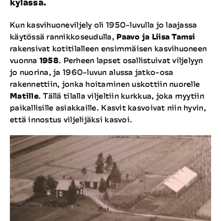
kylässä.
Rekrytointi
Kun kasvihuoneviljely oli 1950-luvulla jo laajassa
käytössä rannikkoseudulla,
Paavo ja Liisa Tamsi
Yhteystiedot
rakensivat kotitilalleen ensimmäisen kasvihuoneen
vuonna
1958
. Perheen lapset osallistuivat viljelyyn
jo nuorina, ja 1960-luvun alussa jatko-osa
rakennettiin, jonka hoitaminen uskottiin nuorelle
Matille
. Tällä tilalla viljeltiin kurkkua, joka myytiin
paikallisille asiakkaille. Kasvit kasvoivat niin hyvin,
että innostus viljelijäksi kasvoi.