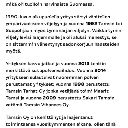
mikä oli tuolloin harvinaista Suomessa.
1990-luvun alkupuolella yritys siirtyi vähitellen
ympärivuotiseen viljelyyn ja vuonna
1992
Tamsin toi
Suupohjaan myös tyrnimarjan viljelyn. Vaikka tyrnin
viljely levisi laajemmalle ja oli aluksi menestys, se
on sittemmin vähentynyt sadonkorjuun haasteiden
myötä.
Yrityksen kasvu jatkui ja vuonna
2013
tehtiin
merkittävä sukupolvenvaihdos. Vuonna
2014
yritykseen sulautuivat nuoremman polven
perustamat yritykset: vuonna
1998
perustettu
Tamsin Tarhat Oy jonka vetäjänä toimi Maarit
Tamsi ja vuonna
2009
perustettu Sakari Tamsin
vetämä Tamsin Vihannes Oy.
Tamsin Oy on kehittänyt ja laajentanut
toimintaansa vuosikymmenten aikana, ollen tänä