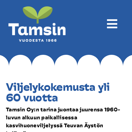
Skip
to
content
Togg
Navi
Yritys
Viljelykokemusta yli
Tuotanto
60 vuotta
Tuotteet
Tamsin Oy:n tarina juontaa juurensa 1960-
luvun alkuun paikallisessa
Reseptit
kasvihuoneviljelyssä Teuvan Äystön