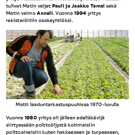
tulivat Matin veljet
Pauli ja Jaakko Tamsi
sekä
Matin vaimo
Anneli
. Vuonna
1994
yritys
rekisteröitiin osakeyhtiöksi.
Matti laaduntarkastuspuuhissa 1970-luvulla
Vuonna
1980
yritys oli jälleen edelläkävijä
siirtyessään polttoöljystä kotimaisiin
polttoaineisiin kuten hakkeeseen ja turpeeseen,