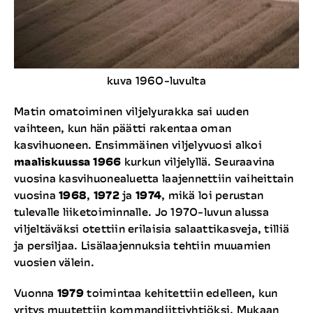
kuva 1960-luvulta
Matin omatoiminen viljelyurakka sai uuden
vaihteen, kun hän päätti rakentaa oman
kasvihuoneen. Ensimmäinen viljelyvuosi alkoi
maaliskuussa 1966
kurkun viljelyllä. Seuraavina
vuosina kasvihuonealuetta laajennettiin vaiheittain
vuosina
1968
,
1972
ja
1974
, mikä loi perustan
tulevalle liiketoiminnalle. Jo 1970-luvun alussa
viljeltäväksi otettiin erilaisia salaattikasveja, tilliä
ja persiljaa. Lisälaajennuksia tehtiin muuamien
vuosien välein.
Vuonna
1979
toimintaa kehitettiin edelleen, kun
yritys muutettiin kommandiittiyhtiöksi. Mukaan