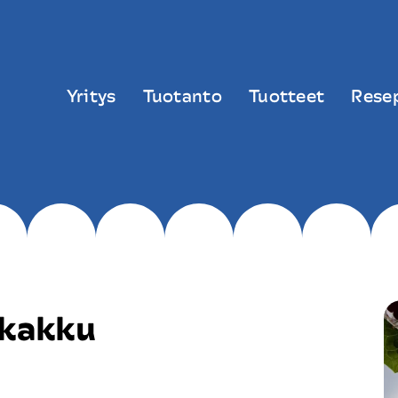
Yritys
Tuotanto
Tuotteet
Resep
okakku