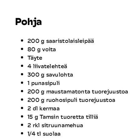
Pohja
200 g saaristolaisleipää
80 g voita
Täyte
4 liivatelehteä
300 g savulohta
1 punasipuli
200 g maustamatonta tuorejuustoa
200 g ruohosipuli tuorejuustoa
2 dl kermaa
15 g Tamsin tuoretta tilliä
2 rkl sitruunamehua
1/4 tl suolaa