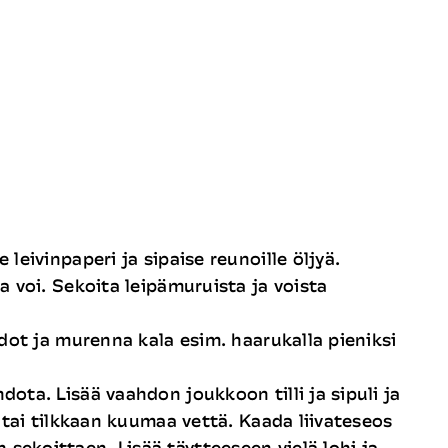
leivinpaperi ja sipaise reunoille öljyä.
a voi. Sekoita leipämuruista ja voista
odot ja murenna kala esim. haarukalla pieniksi
ota. Lisää vaahdon joukkoon tilli ja sipuli ja
a tai tilkkaan kuumaa vettä. Kaada liivateseos
ekoittaen. Lisää täytteeseen vielä lohi ja