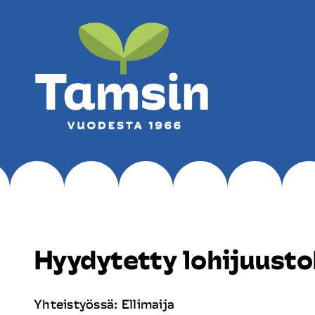
Skip
to
content
Hyydytetty lohijuust
Yhteistyössä: Ellimaija