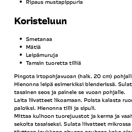
Ripaus mustapippuria
Koristeluun
Smetanaa
Mätiä
Leipämuruja
Tamsin tuoretta tilliä
Pingota irtopohjavuoan (halk. 20 cm) pohjalle 
Hienonna leipä esimerkiksi blenderissä. Sulat
tasainen seos ja painele se vuoan pohjalle.
Laita liivatteet likoamaan. Poista kalasta ru
paloiksi. Hienonna tilli ja sipuli.
Mittaa kulhoon tuorejuustot ja kerma ja vaahd
sekoita tasaiseksi. Sulata liivatteet mikross
täytteen joukkoon ohuena nauhana koko ajan s