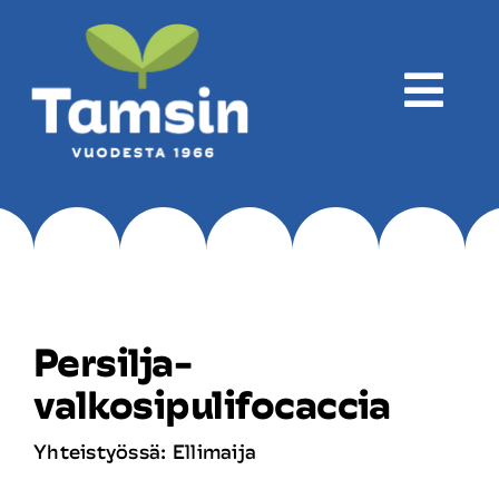
Skip
to
content
Togg
Navi
Yritys
Tuotanto
Persilja-
Tuotteet
valkosipulifocaccia
Yhteistyössä: Ellimaija
Reseptit