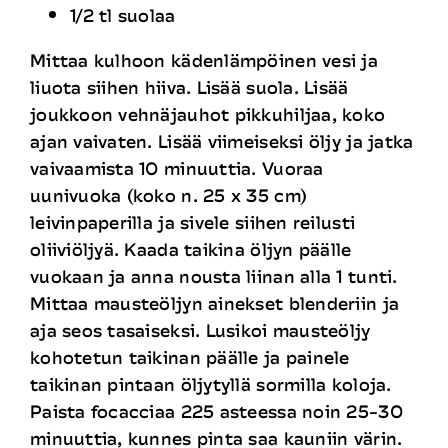
1/2 tl suolaa
Mittaa kulhoon kädenlämpöinen vesi ja
liuota siihen hiiva. Lisää suola. Lisää
joukkoon vehnäjauhot pikkuhiljaa, koko
ajan vaivaten. Lisää viimeiseksi öljy ja jatka
vaivaamista 10 minuuttia. Vuoraa
uunivuoka (koko n. 25 x 35 cm)
leivinpaperilla ja sivele siihen reilusti
oliiviöljyä. Kaada taikina öljyn päälle
vuokaan ja anna nousta liinan alla 1 tunti.
Mittaa mausteöljyn ainekset blenderiin ja
aja seos tasaiseksi. Lusikoi mausteöljy
kohotetun taikinan päälle ja painele
taikinan pintaan öljytyllä sormilla koloja.
Paista focacciaa 225 asteessa noin 25-30
minuuttia, kunnes pinta saa kauniin värin.