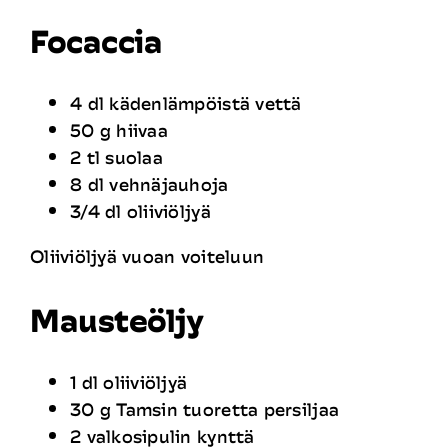
Focaccia
Rekrytointi
Yhteystiedot
4 dl kädenlämpöistä vettä
50 g hiivaa
2 tl suolaa
8 dl vehnäjauhoja
3/4 dl oliiviöljyä
Oliiviöljyä vuoan voiteluun
Mausteöljy
1 dl oliiviöljyä
30 g Tamsin tuoretta persiljaa
2 valkosipulin kynttä