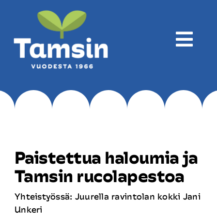
Skip
to
content
Togg
Navi
Yritys
Tuotanto
Paistettua haloumia ja
Tuotteet
Tamsin rucolapestoa
Yhteistyössä: Juurella ravintolan kokki Jani
Reseptit
Unkeri