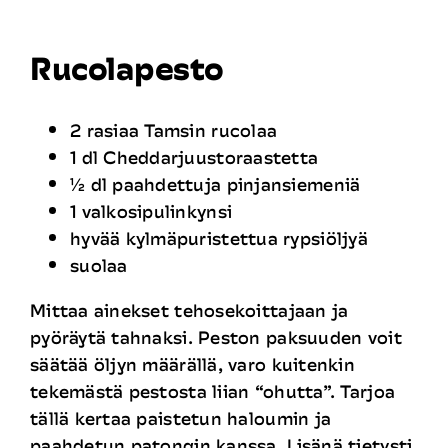
Rekrytointi
Rucolapesto
Yhteystiedot
2 rasiaa Tamsin rucolaa
1 dl Cheddarjuustoraastetta
½ dl paahdettuja pinjansiemeniä
1 valkosipulinkynsi
hyvää kylmäpuristettua rypsiöljyä
suolaa
Mittaa ainekset tehosekoittajaan ja
pyöräytä tahnaksi. Peston paksuuden voit
säätää öljyn määrällä, varo kuitenkin
tekemästä pestosta liian “ohutta”. Tarjoa
tällä kertaa paistetun haloumin ja
paahdetun patongin kanssa. Lisänä tietysti