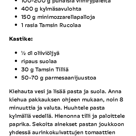
100-200 g punaisia viinirypäleitä
400 g kylmäsavulohta
150 g minimozzarellapalloja
1 rasia Tamsin Rucolaa
Kastike:
½ dl oliiviöljyä
ripaus suolaa
30 g Tamsin Tilliä
50-70 g parmesaanijuustoa
Kiehauta vesi ja lisää pasta ja suola. Anna
kiehua pakkauksen ohjeen mukaan, noin 8
minuuttia ja valuta. Huuhtele pasta
kylmällä vedellä. Hienonna tilli ja paloittele
paprika. Sekoita ainekset pastan joukkoon
yhdessä aurinkokuivattujen tomaattien