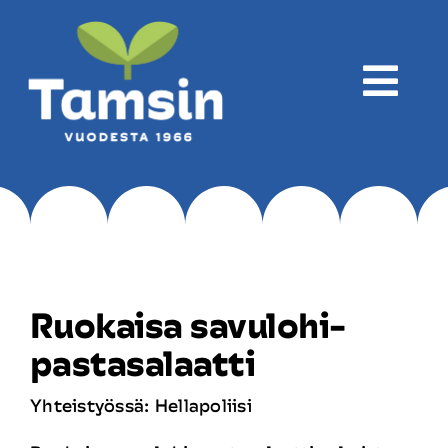
Skip
to
content
Togg
Navi
Yritys
Tuotanto
Ruokaisa savulohi-
Tuotteet
pastasalaatti
Yhteistyössä: Hellapoliisi
Reseptit