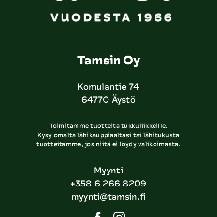
Tamsin Oy
Komulantie 74
64770 Äystö
Toimitamme tuotteita tukkuliikkeille.
Kysy omalta lähikauppiaaltasi tai lähitukusta
tuotteitamme, jos niitä ei löydy valikoimasta.
Myynti
+358 6 266 8209
myynti@tamsin.fi