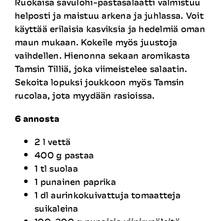
Ruokaisa savulohi-pastasalaatti valmistuu
Rekrytointi
helposti ja maistuu arkena ja juhlassa. Voit
käyttää erilaisia kasviksia ja hedelmiä oman
maun mukaan. Kokeile myös juustoja
Yhteystiedot
vaihdellen. Hienonna sekaan aromikasta
Tamsin Tilliä, joka viimeistelee salaatin.
Sekoita lopuksi joukkoon myös Tamsin
rucolaa, jota myydään rasioissa.
6 annosta
2 l vettä
400 g pastaa
1 tl suolaa
1 punainen paprika
1 dl aurinkokuivattuja tomaatteja
suikaleina